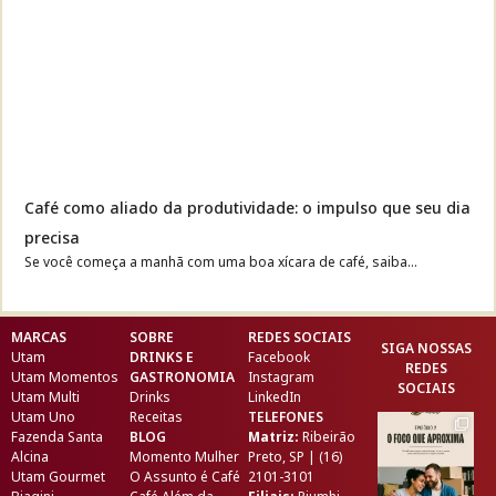
Café como aliado da produtividade: o impulso que seu dia
precisa
Se você começa a manhã com uma boa xícara de café, saiba...
MARCAS
SOBRE
REDES SOCIAIS
SIGA NOSSAS
Utam
DRINKS E
Facebook
REDES
Utam Momentos
GASTRONOMIA
Instagram
SOCIAIS
Utam Multi
Drinks
LinkedIn
Utam Uno
Receitas
TELEFONES
Fazenda Santa
BLOG
Matriz:
Ribeirão
Alcina
Momento Mulher
Preto, SP | (16)
Utam Gourmet
O Assunto é Café
2101-3101