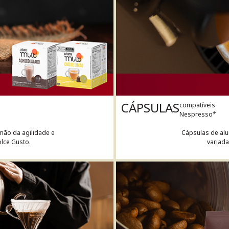
CÁPSULAS
compatíveis
Nespresso*
Cápsulas de alu
mão da agilidade e
variad
lce Gusto.