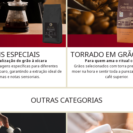
 ESPECIAIS
TORRADO EM GRÃ
lização do grão à xícara
Para quem ama o ritual 
gens específicas para diferentes
Grãos selecionados com torra prec
aro, garantindo a extração ideal de
moer na hora e sentir toda a purez
mas e notas sensoriais.
café superior.
OUTRAS CATEGORIAS