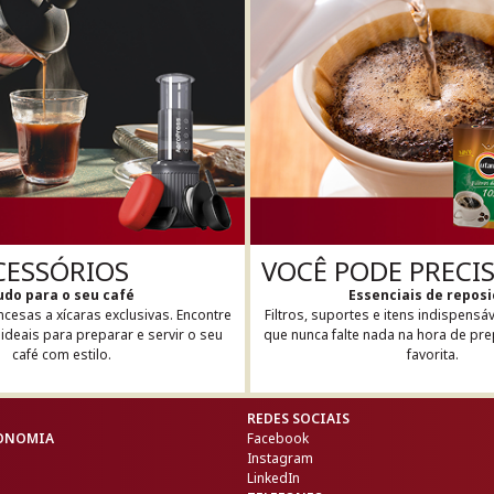
ACESSÓRIOS
VOCÊ PODE PRECI
udo para o seu café
Essenciais de repos
ncesas a xícaras exclusivas. Encontre
Filtros, suportes e itens indispensá
ideais para preparar e servir o seu
que nunca falte nada na hora de pr
café com estilo.
favorita.
REDES SOCIAIS
RONOMIA
Facebook
Instagram
LinkedIn