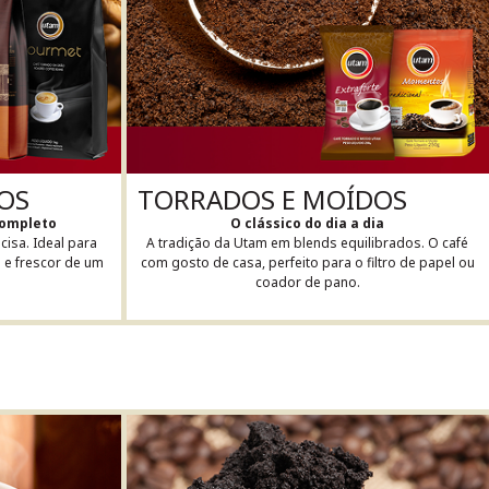
OS
TORRADOS E MOÍDOS
completo
O clássico do dia a dia
isa. Ideal para
A tradição da Utam em blends equilibrados. O café
a e frescor de um
com gosto de casa, perfeito para o filtro de papel ou
coador de pano.