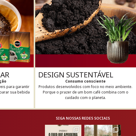
SAR
DESIGN SUSTENTÁVEL
ição
Consumo consciente
veis para garantir
Produtos desenvolvidos com foco no meio ambiente.
eparar sua bebida
Porque o prazer de um bom café combina com o
cuidado com o planeta.
SIGA NOSSAS REDES SOCIAIS