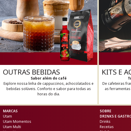
KITS E 
OUTRAS BEBIDAS
T
Sabor além do café
De cafeteiras fra
Explore nossa linha de cappuccinos, achocolatados e
as ferramentas 
bebidas solúveis. Conforto e sabor para todas as
horas do dia.
MARCAS
SOBRE
Utam
DRINKS E GAST
Utam Momentos
Drinks
Utam Multi
Receitas