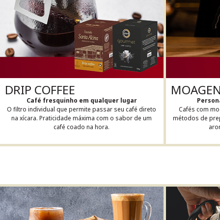
MOAGENS
DRIP COFFEE
Persona
Café fresquinho em qualquer lugar
Cafés com moa
O filtro individual que permite passar seu café direto
métodos de prep
na xícara. Praticidade máxima com o sabor de um
aro
café coado na hora.