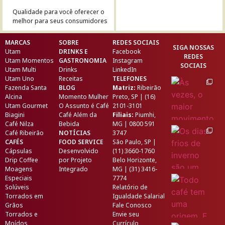
Qualidade para você oferecer o
melhor para seus consumidores
MARCAS
SOBRE
REDES SOCIAIS
SIGA NOSSAS
Utam
DRINKS E
Facebook
REDES
Utam Momentos
GASTRONOMIA
Instagram
SOCIAIS
Utam Multi
Drinks
LinkedIn
Utam Uno
Receitas
TELEFONES
Fazenda Santa
BLOG
Matriz:
Ribeirão
Alcina
Momento Mulher
Preto, SP | (16)
Utam Gourmet
O Assunto é Café
2101-3101
Biagini
Café Além da
Filiais:
Piumhi,
Café Nilza
Bebida
MG | 0800 591
Café Ribeirão
NOTÍCIAS
3747
CAFÉS
FOOD SERVICE
São Paulo, SP |
Cápsulas
Desenvolvido
(11) 3660-1760
Drip Coffee
por
Projeto
Belo Horizonte,
Moagens
Integrado
MG | (31) 3416-
Especiais
7774
Solúveis
Relatório de
Torrados em
Igualdade Salarial
Grãos
Fale Conosco
Torrados e
Envie seu
Moídos
Currículo