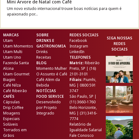
Mini Árvore de Natal com Café
Um novo estudo internacional trouxe boas notícias para quem é
apaixonado por...
MARCAS
SOBRE
REDES SOCIAIS
SIGA NOSSAS
Utam
DRINKS E
Facebook
REDES
Utam Momentos
GASTRONOMIA
Instagram
SOCIAIS
Utam Multi
Drinks
LinkedIn
Utam Uno
Receitas
TELEFONES
Fazenda Santa
BLOG
Matriz:
Ribeirão
Alcina
Momento Mulher
Preto, SP | (16)
Utam Gourmet
O Assunto é Café
2101-3101
Biagini
Café Além da
Filiais:
Piumhi,
Café Nilza
Bebida
MG | 0800 591
Café Ribeirão
NOTÍCIAS
3747
CAFÉS
FOOD SERVICE
São Paulo, SP |
Cápsulas
Desenvolvido
(11) 3660-1760
Drip Coffee
por
Projeto
Belo Horizonte,
Moagens
Integrado
MG | (31) 3416-
Especiais
7774
Solúveis
Relatório de
Torrados em
Igualdade Salarial
Grãos
Fale Conosco