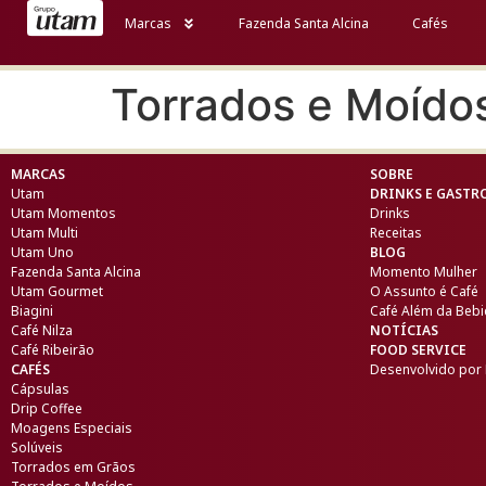
Marcas
Fazenda Santa Alcina
Cafés
Torrados e Moídos
MARCAS
SOBRE
Utam
DRINKS E GAST
Utam Momentos
Drinks
Utam Multi
Receitas
Utam Uno
BLOG
Fazenda Santa Alcina
Momento Mulher
Utam Gourmet
O Assunto é Café
Biagini
Café Além da Beb
Café Nilza
NOTÍCIAS
Café Ribeirão
FOOD SERVICE
CAFÉS
Desenvolvido por
Cápsulas
Drip Coffee
Moagens Especiais
Solúveis
Torrados em Grãos