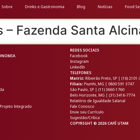
Sobre
Drinks e Gastronomia
Blog
Notícias
Food Se
 – Fazenda Santa Alcin
REDES SOCIAIS
RONOMIA
Facebook
Instagram
LinkedIn
TELEFONES
Matriz:
Ribeirão Preto, SP | (16) 2101
Filiais:
Piumhi, MG | 0800 591 3747
ida
São Paulo, SP | (11) 3660-1760
Belo Horizonte, MG | (31) 3416-7774
Relatório de Igualdade Salarial
Projeto Integrado
Fale Conosco
Envie seu Currículo
Sugestão/Crítica
COPYRIGHT © 2026 CAFÉ UTAM