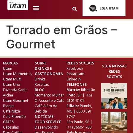
Torrado em Grãos –
Gourmet
MARCAS
SOBRE
REDES SOCIAIS
SIGA NOSSAS
Utam
DRINKS E
Facebook
REDES
Utam Momentos
GASTRONOMIA
Instagram
SOCIAIS
Utam Multi
Drinks
LinkedIn
Utam Uno
Receitas
TELEFONES
Fazenda Santa
BLOG
Matriz:
Ribeirão
Alcina
Momento Mulher
Preto, SP | (16)
Utam Gourmet
O Assunto é Café
2101-3101
Biagini
Café Além da
Filiais:
Piumhi,
Café Nilza
Bebida
MG | 0800 591
Café Ribeirão
NOTÍCIAS
3747
CAFÉS
FOOD SERVICE
São Paulo, SP |
Cápsulas
Desenvolvido
(11) 3660-1760
Drip Coffee
por
Projeto
Belo Horizonte,