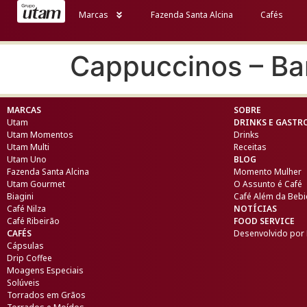
Marcas
Fazenda Santa Alcina
Cafés
Cappuccinos – Ba
MARCAS
SOBRE
Utam
DRINKS E GAST
Utam Momentos
Drinks
Utam Multi
Receitas
Utam Uno
BLOG
Fazenda Santa Alcina
Momento Mulher
Utam Gourmet
O Assunto é Café
Biagini
Café Além da Beb
Café Nilza
NOTÍCIAS
Café Ribeirão
FOOD SERVICE
CAFÉS
Desenvolvido por
Cápsulas
Drip Coffee
Moagens Especiais
Solúveis
Torrados em Grãos