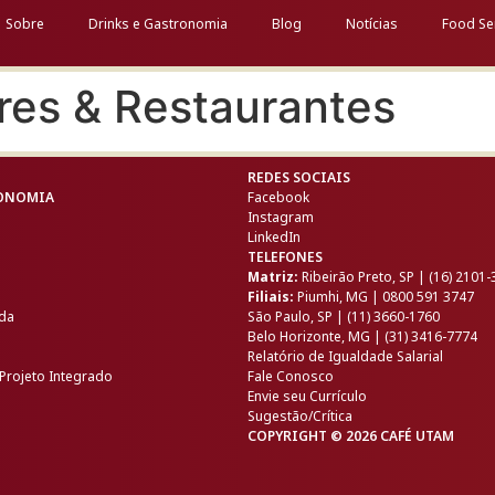
Sobre
Drinks e Gastronomia
Blog
Notícias
Food Se
res & Restaurantes
REDES SOCIAIS
RONOMIA
Facebook
Instagram
LinkedIn
TELEFONES
Matriz:
Ribeirão Preto, SP | (16) 2101
Filiais:
Piumhi, MG | 0800 591 3747
ida
São Paulo, SP | (11) 3660-1760
Belo Horizonte, MG | (31) 3416-7774
Relatório de Igualdade Salarial
Projeto Integrado
Fale Conosco
Envie seu Currículo
Sugestão/Crítica
COPYRIGHT © 2026 CAFÉ UTAM