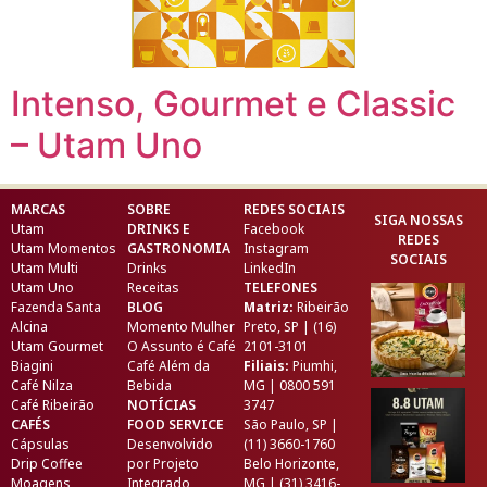
Intenso, Gourmet e Classic
– Utam Uno
MARCAS
SOBRE
REDES SOCIAIS
SIGA NOSSAS
Utam
DRINKS E
Facebook
REDES
Utam Momentos
GASTRONOMIA
Instagram
SOCIAIS
Utam Multi
Drinks
LinkedIn
Utam Uno
Receitas
TELEFONES
Fazenda Santa
BLOG
Matriz:
Ribeirão
Alcina
Momento Mulher
Preto, SP | (16)
Utam Gourmet
O Assunto é Café
2101-3101
Biagini
Café Além da
Filiais:
Piumhi,
Café Nilza
Bebida
MG | 0800 591
Café Ribeirão
NOTÍCIAS
3747
CAFÉS
FOOD SERVICE
São Paulo, SP |
Cápsulas
Desenvolvido
(11) 3660-1760
Drip Coffee
por
Projeto
Belo Horizonte,
Moagens
Integrado
MG | (31) 3416-