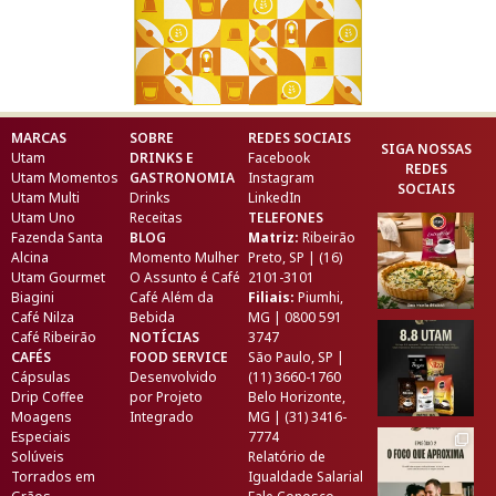
MARCAS
SOBRE
REDES SOCIAIS
SIGA NOSSAS
Utam
DRINKS E
Facebook
REDES
Utam Momentos
GASTRONOMIA
Instagram
SOCIAIS
Utam Multi
Drinks
LinkedIn
Utam Uno
Receitas
TELEFONES
Fazenda Santa
BLOG
Matriz:
Ribeirão
Alcina
Momento Mulher
Preto, SP | (16)
Utam Gourmet
O Assunto é Café
2101-3101
Biagini
Café Além da
Filiais:
Piumhi,
Café Nilza
Bebida
MG | 0800 591
Café Ribeirão
NOTÍCIAS
3747
CAFÉS
FOOD SERVICE
São Paulo, SP |
Cápsulas
Desenvolvido
(11) 3660-1760
Drip Coffee
por
Projeto
Belo Horizonte,
Moagens
Integrado
MG | (31) 3416-
Especiais
7774
Solúveis
Relatório de
Torrados em
Igualdade Salarial