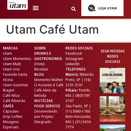
Utam Café Utam
MARCAS
SOBRE
REDES SOCIAIS
SIGA NOSSAS
Utam
DRINKS E
Facebook
REDES
Utam Momentos
GASTRONOMIA
Instagram
SOCIAIS
Utam Multi
Drinks
LinkedIn
Utam Uno
Receitas
TELEFONES
Fazenda Santa
BLOG
Matriz:
Ribeirão
Alcina
Momento Mulher
Preto, SP | (16)
Utam Gourmet
O Assunto é Café
2101-3101
Biagini
Café Além da
Filiais:
Piumhi,
Café Nilza
Bebida
MG | 0800 591
Café Ribeirão
NOTÍCIAS
3747
CAFÉS
FOOD SERVICE
São Paulo, SP |
Cápsulas
Desenvolvido
(11) 3660-1760
Drip Coffee
por
Projeto
Belo Horizonte,
Moagens
Integrado
MG | (31) 3416-
Especiais
7774