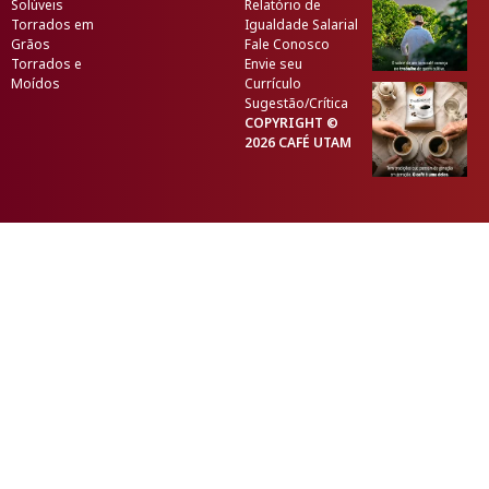
Solúveis
Relatório de
Torrados em
Igualdade Salarial
Grãos
Fale Conosco
Torrados e
Envie seu
Moídos
Currículo
Sugestão/Crítica
COPYRIGHT ©
2026 CAFÉ UTAM