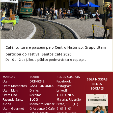
Café, cultura e passeio pelo Centro Histórico: Grupo Utam
participa do Festival Santos Café 2026
De 10 a 12 de julho, o público poderá visitar o espaço...
MARCAS
SOBRE
REDES SOCIAIS
SIGA NOSSAS
Utam
DRINKS E
Facebook
REDES
Utam Momentos
GASTRONOMIA
Instagram
SOCIAIS
Utam Multi
Drinks
LinkedIn
Utam Uno
Receitas
TELEFONES
Fazenda Santa
BLOG
Matriz:
Ribeirão
Alcina
Momento Mulher
Preto, SP | (16)
Utam Gourmet
O Assunto é Café
2101-3101