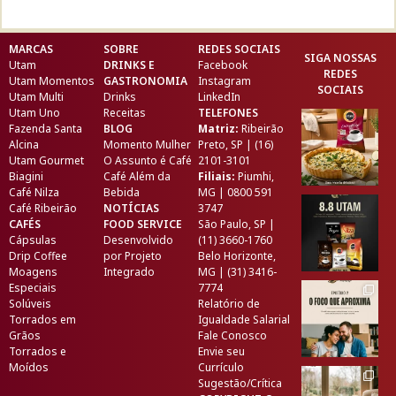
MARCAS
SOBRE
REDES SOCIAIS
SIGA NOSSAS
Utam
DRINKS E
Facebook
REDES
Utam Momentos
GASTRONOMIA
Instagram
SOCIAIS
Utam Multi
Drinks
LinkedIn
Utam Uno
Receitas
TELEFONES
Fazenda Santa
BLOG
Matriz:
Ribeirão
Alcina
Momento Mulher
Preto, SP | (16)
Utam Gourmet
O Assunto é Café
2101-3101
Biagini
Café Além da
Filiais:
Piumhi,
Café Nilza
Bebida
MG | 0800 591
Café Ribeirão
NOTÍCIAS
3747
CAFÉS
FOOD SERVICE
São Paulo, SP |
Cápsulas
Desenvolvido
(11) 3660-1760
Drip Coffee
por
Projeto
Belo Horizonte,
Moagens
Integrado
MG | (31) 3416-
Especiais
7774
Solúveis
Relatório de
Torrados em
Igualdade Salarial
Grãos
Fale Conosco
Torrados e
Envie seu
Moídos
Currículo
Sugestão/Crítica